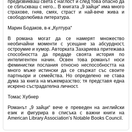
предизвикваш света с наглост и след това опасно да 
се сблъскваш с него... В книгата „9 зайци“ има много 
страхове, гняв, смях, страст и най-вече жива и 
свободолюбива литература.
Марин Бодаков, в-к „Култура“
В романа могат да се намерят множество 
необичайни моменти с усещане за абсурдност, 
остроумие и хумор. Авторката Захариева притежава 
способността да предаде своята история по 
интелигентен начин. Освен това романът носи 
феминистки послания относно неспособността на 
много мъже истински да се свържат със своите 
партньори и семейства. Но определено не става 
дума за книга на мъжемразство; тя представя една 
искрено състрадателна личност.
Томас Хубнер
Романът „9 зайци“ вече е преведен на английски 
език и фигурира в списъка с важни книги на 
American Library Association’s Notable Books Council.