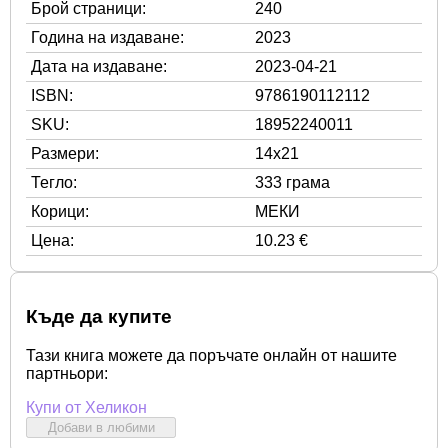
Брой страници:
240
Година на издаване:
2023
Дата на издаване:
2023-04-21
ISBN:
9786190112112
SKU:
18952240011
Размери:
14x21
Тегло:
333 грама
Корици:
МЕКИ
Цена:
10.23 €
Къде да купите
Тази книга можете да поръчате онлайн от нашите
партньори:
Купи от Хеликон
Добави в любими