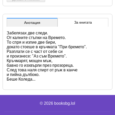
За книгата
Анотация
Забелязах две следи. 
От калните стъпки на Времето. 
То спря и изпие две бири, 
докато стоеше в кръчмата "При бремето". 
Разплати се с част от себе си 
и произнесе: "Аз съм Времето". 
Кръчмарят, мощен мъж, 
бавно го изхвърли през прозореца. 
След това наля спирт от ръж в канче 
и пийна дълбоко. 
Беше Коледа...
© 2026
booksbg.lol