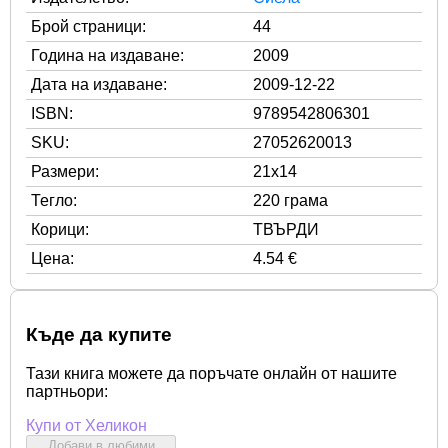
Брой страници:
44
Година на издаване:
2009
Дата на издаване:
2009-12-22
ISBN:
9789542806301
SKU:
27052620013
Размери:
21x14
Тегло:
220 грама
Корици:
ТВЪРДИ
Цена:
4.54 €
Къде да купите
Тази книга можете да поръчате онлайн от нашите
партньори:
Купи от Хеликон
Добави в любими