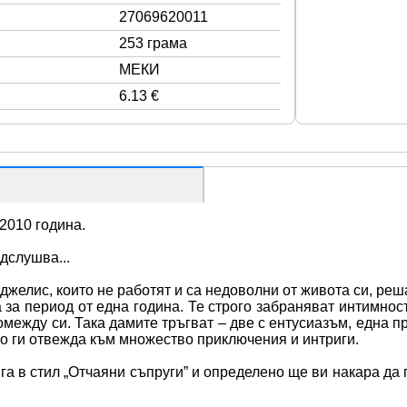
27069620011
253 грама
МЕКИ
6.13 €
2010 година.
дслушва...
желис, които не работят и са недоволни от живота си, реша
 за период от една година. Те строго забраняват интимност
между си. Така дамите тръгват – две с ентусиазъм, една п
то ги отвежда към множество приключения и интриги.
а в стил „Отчаяни съпруги” и определено ще ви накара да п