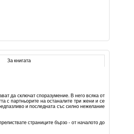
За книгата
ват да сключат споразумение. В него всяка от 
та с партньорите на останалите три жени и се 
редпазливо и последната със силно нежелание 
релиствате страниците бързо - от началото до 