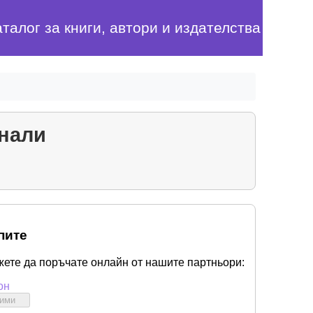
аталог за книги, автори и издателства
нали
пите
жете да поръчате онлайн от нашите партньори:
он
бими