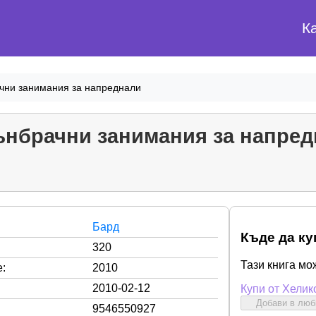
К
чни занимания за напреднали
ънбрачни занимания за напред
Бард
Къде да ку
320
Тази книга мо
:
2010
2010-02-12
Купи от Хелик
Добави в лю
9546550927