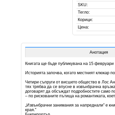
SKU:
Тегло:
Корици:
Цена:
Анотация
Книгата ще бъде публикувана на 15 февруари 
Историята започва, когато местният клюкар по
Четири съпруги от висшето общество в Лос Анд
тях трябва да се впусне в извънбрачна връзка
договарят да обсъждат подробностите само по
– по рискованите пътища на романтиката, кое
„Извънбрачни занимания за напреднали” е книг
края.” 
Букрипортър