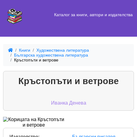
Каталог за книги, автори и издателства
Книги
Художествена литература
Българска художествена литература
Кръстопъти и ветрове
Кръстопъти и ветрове
Иванка Денева
Издателство:
Български писател