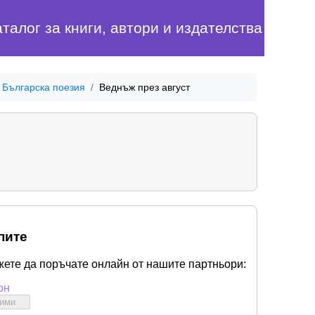
аталог за книги, автори и издателства
Българска поезия
Веднъж през август
пите
жете да поръчате онлайн от нашите партньори:
он
бими