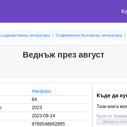
К
а художествена литература
Съвременна българска литература
Веднъж през август
Аквариус
Къде да ку
64
Тази книга мо
:
2023
2023-09-14
Купи от Хелик
Добави в лю
9789548692885