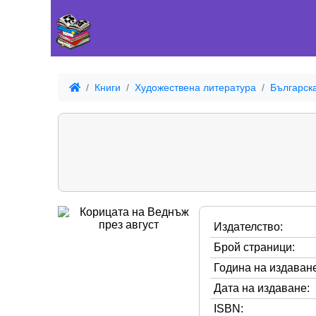
Книги
Художествена литература
Българск
Издателство:
Брой страници:
Година на издаване
Дата на издаване:
ISBN: