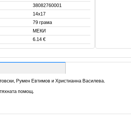
38082760001
14x17
79 грама
МЕКИ
6.14 €
атовски, Румен Евтимов и Христианна Василева.
 тяхната помощ.