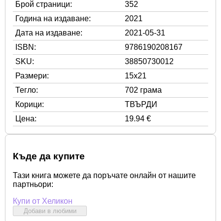
Брой страници:
352
Година на издаване:
2021
Дата на издаване:
2021-05-31
ISBN:
9786190208167
SKU:
38850730012
Размери:
15x21
Тегло:
702 грама
Корици:
ТВЪРДИ
Цена:
19.94 €
Къде да купите
Тази книга можете да поръчате онлайн от нашите
партньори:
Купи от Хеликон
Добави в любими