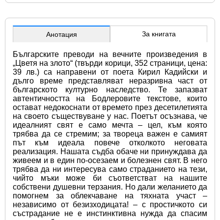
За книгата
Анотация
Българските преводи на вечните произведения в 
„Цветя на злото“ (твърди корици, 352 страници, цена: 
39 лв.) са направени от поета Кирил Кадийски и 
дълго време представляват неразривна част от 
българското културно наследство. Те запазват 
автентичността на Бодлеровите текстове, които 
остават недокоснати от времето през десетилетията 
на своето съществуване у нас. Поетът осъзнава, че 
идеалният свят е само мечта – цел, към която 
трябва да се стремим; за твореца важен е самият 
път към идеала повече отколкото неговата 
реализация. Нашата съдба обаче ни принуждава да 
живеем и в един по-осезаем и болезнен свят. В него 
трябва да ни интересува само страданието на тези, 
чийто мъки може би съответстват на нашите 
собствени душевни терзания. Но дали желанието да 
помогнем за облекчаване на тяхната участ – 
независимо от безизходицата! – с простичкото си 
състрадание не е инстинктивна нужда да спасим 