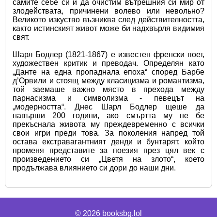
самите себе си и да очистим вътрешния си мир от 
злодействата, причинени волево или невольно? 
Великото изкуство възниква след действителността, 
както истинският живот може би надхвърля видимия 
свят.
Шарл Бодлер (1821-1867) e известен френски поет, 
художествен критик и преводач. Определян като 
„Данте на една пропаднала епоха“ според Барбе 
д’Орвили и стоящ между класицизма и романтизма, 
той заемаше важно място в прехода между 
парнасизма и символизма - певецът на 
„модерността“. Днес Шарл Бодлер щеше да 
навърши 200 години, ако смъртта му не бе 
прекъснала живота му преждевременно с всички 
свои игри преди това. За поколения напред той 
остава екстравагантният денди и бунтарят, който 
променя представите за поезия през цял век с 
произведението си „Цветя на злото“, което 
продължава влиянието си дори до наши дни.
© 2026
booksbg.lol