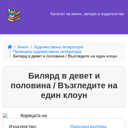
Каталог за книги, автори и издателства
Книги
Художествена литература
Преводна художествена литература
Билярд в девет и половина / Възгледите на един клоун
Билярд в девет и
половина / Възгледите на
един клоун
Издателство:
Народна култура