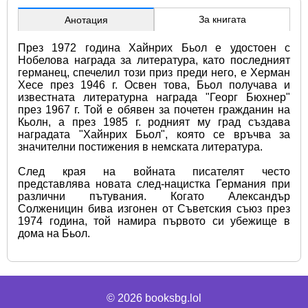
За книгата
Анотация
През 1972 година Хайнрих Бьол е удостоен с 
Нобелова награда за литература, като последният 
германец, спечелил този приз преди него, е Херман 
Хесе през 1946 г. Освен това, Бьол получава и 
известната литературна награда "Георг Бюхнер" 
през 1967 г. Той е обявен за почетен гражданин на 
Кьолн, а през 1985 г. родният му град създава 
наградата "Хайнрих Бьол", която се връчва за 
значителни постижения в немската литература.
След края на войната писателят често 
представлява новата след-нацистка Германия при 
различни пътувания. Когато Александър 
Солженицин бива изгонен от Съветския съюз през 
1974 година, той намира първото си убежище в 
дома на Бьол.
© 2026
booksbg.lol