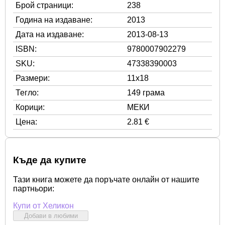
Брой страници:
238
Година на издаване:
2013
Дата на издаване:
2013-08-13
ISBN:
9780007902279
SKU:
47338390003
Размери:
11x18
Тегло:
149 грама
Корици:
МЕКИ
Цена:
2.81 €
Къде да купите
Тази книга можете да поръчате онлайн от нашите
партньори:
Купи от Хеликон
Добави в любими