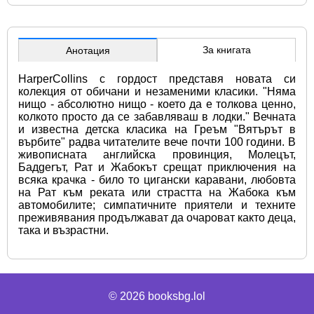
За книгата
Анотация
HarperCollins с гордост представя новата си 
колекция от обичани и незаменими класики. "Няма 
нищо - абсолютно нищо - което да е толкова ценно, 
колкото просто да се забавляваш в лодки." Вечната 
и известна детска класика на Греъм "Вятърът в 
върбите" радва читателите вече почти 100 години. В 
живописната английска провинция, Молецът, 
Бадgerът, Рат и Жабокът срещат приключения на 
всяка крачка - било то цигански каравани, любовта 
на Рат към реката или страстта на Жабока към 
автомобилите; симпатичните приятели и техните 
преживявания продължават да очароват както деца, 
така и възрастни.
© 2026
booksbg.lol