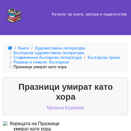
Каталог за книги, автори и издателства
Книги
Художествена литература
Българска художествена литература
Съвременна българска литература
Българска проза
Разкази и новели. Български
Празници умират като хора
Празници умират като
хора
Милена Буржева