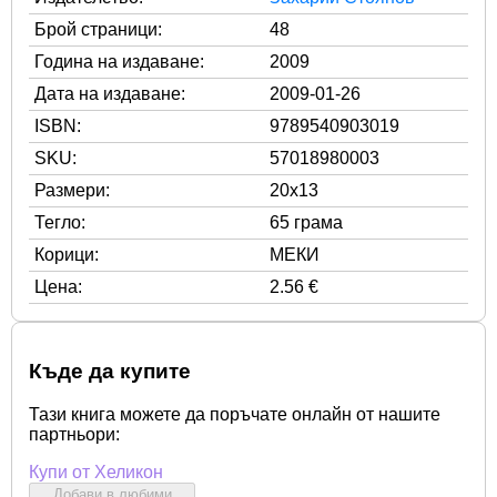
Брой страници:
48
Година на издаване:
2009
Дата на издаване:
2009-01-26
ISBN:
9789540903019
SKU:
57018980003
Размери:
20x13
Тегло:
65 грама
Корици:
МЕКИ
Цена:
2.56 €
Къде да купите
Тази книга можете да поръчате онлайн от нашите
партньори:
Купи от Хеликон
Добави в любими