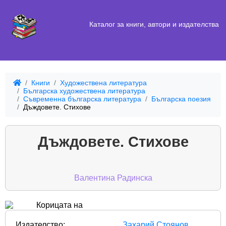
Каталог за книги, автори и издателства
Книги
Художествена литература
Българска художествена литература
Съвременна българска литература
Българска поезия
Дъждовете. Стихове
Дъждовете. Стихове
Валентина Радинска
Издателство:
Захарий Стоянов