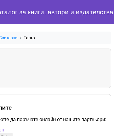
аталог за книги, автори и издателства
 Световни
Танго
пите
жете да поръчате онлайн от нашите партньори:
он
бими