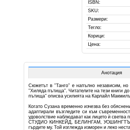
ISBN:
SKU:
Размери:
Тегло:
Корици:
Цена:
Анотация
Сюжетът в "Танго" е напълно независим, но
"Хиляда пътища". Читателите на тези книги до
пътища" описва усилията на Карлайл Макмилън
Когато Сузана временно изчезва без обяснени
адаптирали възгледите си към съвременност
удоволствие наблюдават как лицето ѝ светва 
СТУДИО КИНКЕЙД, БЕЛИНГАМ, УОШИНГТЪН", на
гърдите му. Той изглежда изморен и леко нест