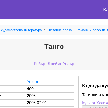
К
 художествена литература
Световна проза
Романи и повести.
Танго
Робърт Джеймс Уолър
Унискорп
Къде да ку
400
Тази книга мо
:
2008
2008-07-01
Купи от Хелик
Добави в лю