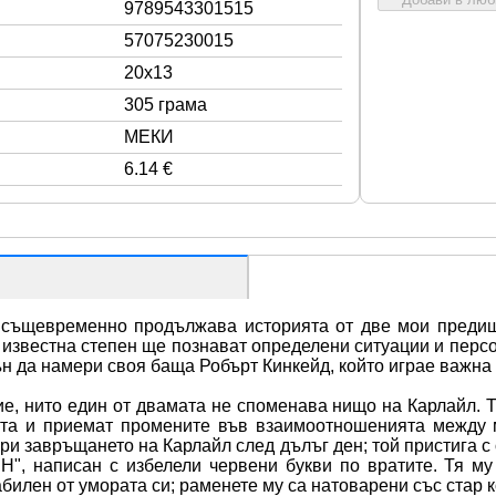
9789543301515
57075230015
20x13
305 грама
МЕКИ
6.14 €
 същевременно продължава историята от две мои предиш
 известна степен ще познават определени ситуации и персон
 да намери своя баща Робърт Кинкейд, който играе важна 
е, нито един от двамата не споменава нищо на Карлайл. Те
та и приемат промените във взаимоотношенията между мъж
при завръщането на Карлайл след дълъг ден; той пристига 
писан с избелели червени букви по вратите. Тя му се
абилен от умората си; раменете му са натоварени със стар 