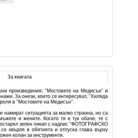
За книгата
ни произведения: "Мостовете на Медисън" и 
ажи. За онези, които се интересуват, "Хиляда 
роля в "Мостовете на Медисън".
 намират ситуацията за малко странна, но са 
ете и жените. Когато тя е тук обаче, те с 
с остарял зелен пикап с надпис "ФОТОГРАФСКО 
 хвърля в обятията и отпуска глава върху 
кожен колан за инструменти.