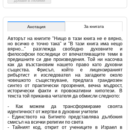
Добави в любими
За книгата
Анотация
Авторът на книгите "Нищо в тази книга не е вярно, 
но всичко е точно така" и "В тази книга има нещо 
вярно..." разглежда свободно духовните и 
философски последици от впечатляващите теми в 
предишните си две произведения. Той ни насочва 
как да възстановим нашето право като духовни 
същества. Фрисъл, който е лицензираният 
рибъртист и изследовател на загадките около 
човешкото съществуване, предлага грандиозен 
синтез от практически прозрения, вечна мъдрост, 
исторически факти и провокативни хипотези. В 
текста той приканва читателя да обмисли следното:
- Как можем да трансформираме своята 
идентичност от жертви в духовни учители
- Единството на Битието представлява дълбокия 
смисъл на всички религии по света
- Тайният код, открит от учениците в Израел в 