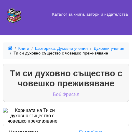
Каталог за книги, автори и издателства
Книги
Езотерика. Духовни учения
Духовни учения
Ти си духовно същество с човешко преживяване
Ти си духовно същество с
човешко преживяване
Боб Фрисъл