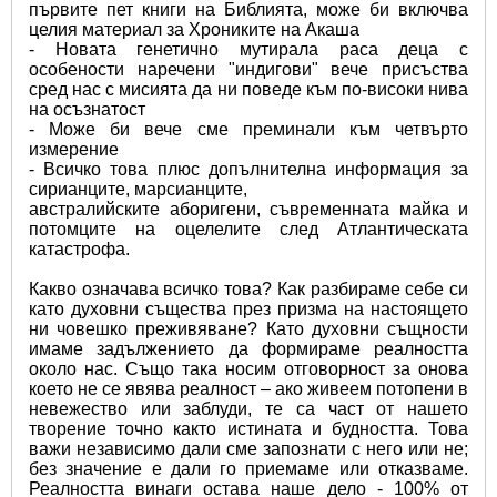
първите пет книги на Библията, може би включва 
целия материал за Хрониките на Акаша
- Новата генетично мутирала раса деца с 
особености наречени "индигови" вече присъства 
сред нас с мисията да ни поведе към по-високи нива 
на осъзнатост
- Може би вече сме преминали към четвърто 
измерение
- Всичко това плюс допълнителна информация за 
сирианците, марсианците,
австралийските аборигени, съвременната майка и 
потомците на оцелелите след Атлантическата 
катастрофа.
Какво означава всичко това? Как разбираме себе си 
като духовни същества през призма на настоящето 
ни човешко преживяване? Като духовни същности 
имаме задължението да формираме реалността 
около нас. Също така носим отговорност за онова 
което не се явява реалност – ако живеем потопени в 
невежество или заблуди, те са част от нашето 
творение точно както истината и будността. Това 
важи независимо дали сме запознати с него или не; 
без значение е дали го приемаме или отказваме. 
Реалността винаги остава наше дело - 100% от 