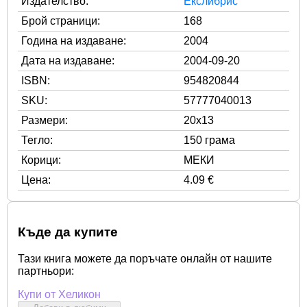
Издателство:
Екслибрис
Брой страници:
168
Година на издаване:
2004
Дата на издаване:
2004-09-20
ISBN:
954820844
SKU:
57777040013
Размери:
20x13
Тегло:
150 грама
Корици:
МЕКИ
Цена:
4.09 €
Къде да купите
Тази книга можете да поръчате онлайн от нашите
партньори:
Купи от Хеликон