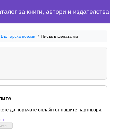
аталог за книги, автори и издателства
Българска поезия
Пясък в шепата ми
пите
жете да поръчате онлайн от нашите партньори:
он
бими