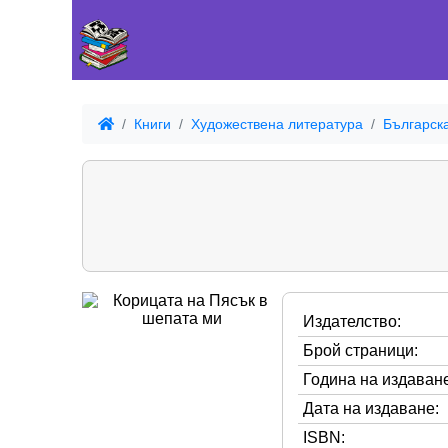
Книги
Художествена литература
Българск
Издателство:
Брой страници:
Година на издаване
Дата на издаване:
ISBN: