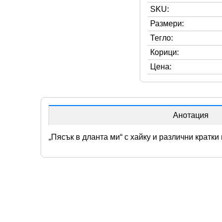
SKU:
Размери:
Тегло:
Корици:
Цена:
Анотация
„Пясък в дланта ми“ с хайку и различни кратки