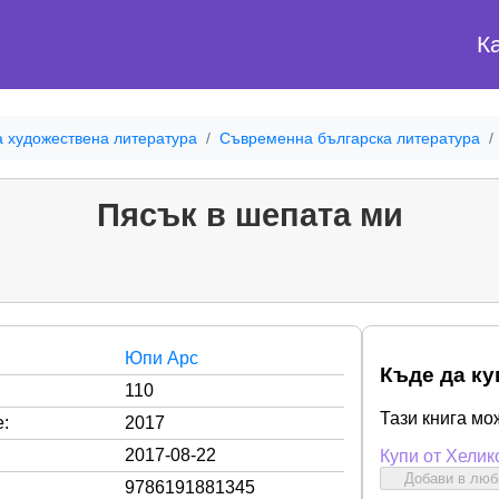
К
а художествена литература
Съвременна българска литература
Пясък в шепата ми
Юпи Арс
Къде да ку
110
Тази книга мо
:
2017
2017-08-22
Купи от Хелик
Добави в лю
9786191881345