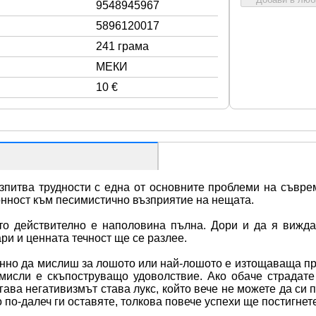
9548945967
5896120017
241 грама
МЕКИ
10 €
изпитва трудности с една от основните проблеми на съвре
лонност към песимистично възприятие на нещата.
о действително е наполовина пълна. Дори и да я виждам
ари и ценната течност ще се разлее.
нно да мислиш за лошото или най-лошото е изтощаваща прак
мисли е скъпоструващо удоволствие. Ако обаче страдате
гава негативизмът става лукс, който вече не можете да си п
 по-далеч ги оставяте, толкова повече успехи ще постигнет