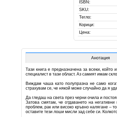
ISBN:
SKU:
Тегло:
Корици:
Цена:
Анотация
Тази книга е предназначена за всеки, който 
специалист в тази област. Аз самият имам ск
Виждам чаша като полупразна не само когат
страхувам се, че някой може случайно да я уд
Да гледаш на света през черни очила и постоя
Затова смятам, че отдаването на негативни 
проблем, рак или високо кръвно налягане – то
оставите тези лоши мисли зад себе си. Колкото