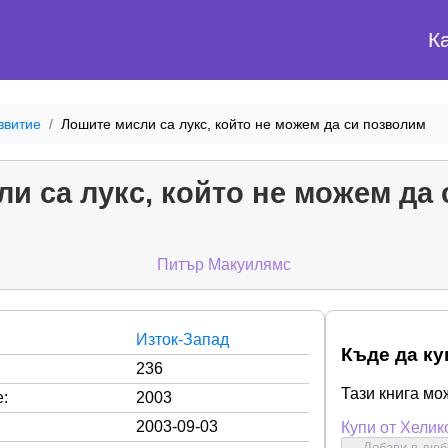
К
звитие
Лошите мисли са лукс, който не можем да си позволим
и са лукс, който не можем да
Питър Макуилямс
Изток-Запад
Къде да ку
236
Тази книга мо
:
2003
2003-09-03
Купи от Хелик
Добави в лю