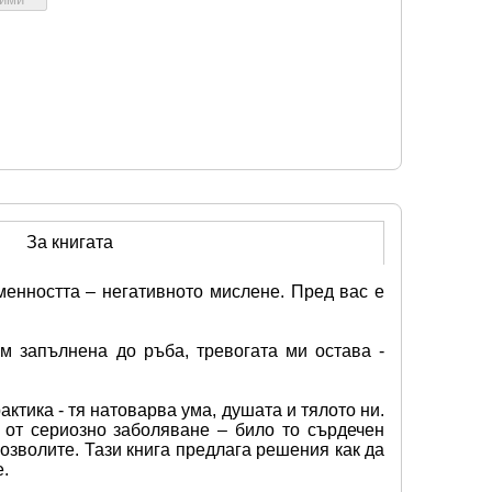
За книгата
менността – негативното мислене. Пред вас е 
 запълнена до ръба, тревогата ми остава - 
тика - тя натоварва ума, душата и тялото ни. 
 от сериозно заболяване – било то сърдечен 
озволите. Тази книга предлага решения как да 
е.