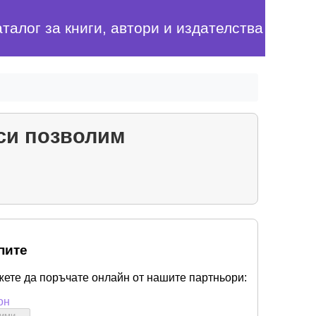
аталог за книги, автори и издателства
 си позволим
пите
жете да поръчате онлайн от нашите партньори:
он
бими