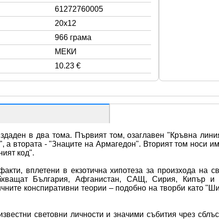
61272760005
20x12
966 грама
МЕКИ
10.23 €
здаден в два тома. Първият том, озаглавен "Кръвна линия
, а втората - "Знаците на Армагедон". Вторият том носи и
ият код".
акти, вплетени в екзотична хипотеза за произхода на св
обхващат България, Афганистан, САЩ, Сирия, Кипър и 
ичните конспиративни теории – подобно на творби като "Ши
звестни световни личности и значими събития чрез сблъсъ