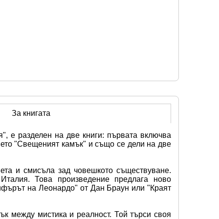
За книгата
", е разделен на две книги: първата включва 
мето "Свещеният камък" и също се дели на две 
ета и смисъла зад човешкото съществуване. 
Италия. Това произведение предлага ново 
фърът на Леонардо" от Дан Браун или "Краят 
к между мистика и реалност. Той търси своя 