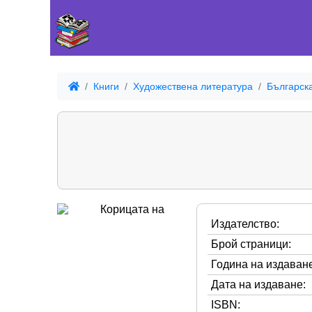
Книги
Художествена литература
Българск
Издателство:
Брой страници:
Година на издаване
Дата на издаване:
ISBN: