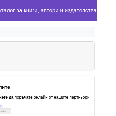
аталог за книги, автори и издателства
пите
жете да поръчате онлайн от нашите партньори:
он
бими