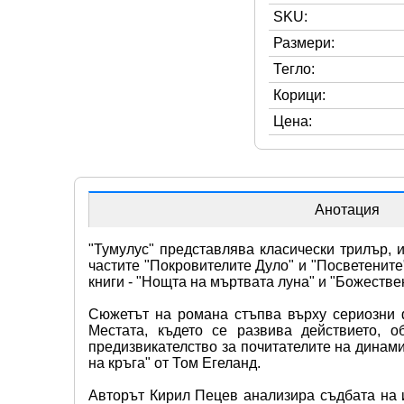
SKU:
Размери:
Тегло:
Корици:
Цена:
Анотация
"Тумулус" представлява класически трилър, и
частите "Покровителите Дуло" и "Посветените"
книги - "Нощта на мъртвата луна" и "Божествен
Сюжетът на романа стъпва върху сериозни ф
Местата, където се развива действието, 
предизвикателство за почитателите на динам
на кръга" от Том Егеланд.
Авторът Кирил Пецев анализира съдбата на и