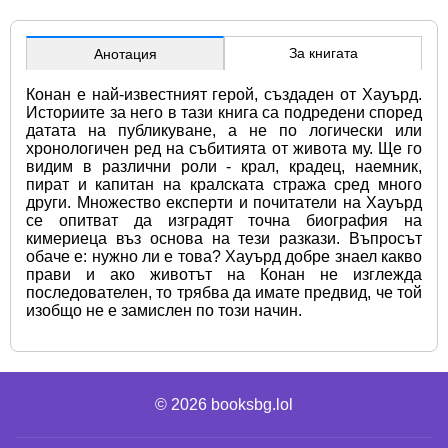
За книгата
Анотация
Конан е най-известният герой, създаден от Хауърд. 
Историите за него в тази книга са подредени според 
датата на публикуване, а не по логически или 
хронологичен ред на събитията от живота му. Ще го 
видим в различни роли - крал, крадец, наемник, 
пират и капитан на кралската стража сред много 
други. Множество експерти и почитатели на Хауърд 
се опитват да изградят точна биография на 
кимериеца въз основа на тези разкази. Въпросът 
обаче е: нужно ли е това? Хауърд добре знаел какво 
прави и ако животът на Конан не изглежда 
последователен, то трябва да имате предвид, че той 
изобщо не е замислен по този начин.
© 2026
booksbg.lol