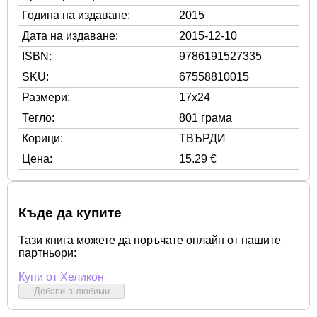
Година на издаване:
2015
Дата на издаване:
2015-12-10
ISBN:
9786191527335
SKU:
67558810015
Размери:
17x24
Тегло:
801 грама
Корици:
ТВЪРДИ
Цена:
15.29 €
Къде да купите
Тази книга можете да поръчате онлайн от нашите
партньори:
Купи от Хеликон
Добави в любими