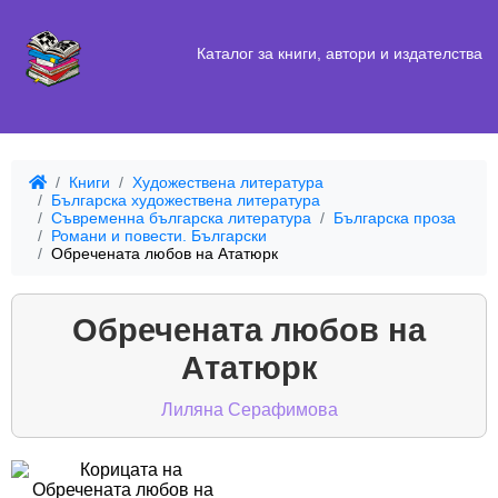
Каталог за книги, автори и издателства
Книги
Художествена литература
Българска художествена литература
Съвременна българска литература
Българска проза
Романи и повести. Български
Обречената любов на Ататюрк
Обречената любов на
Ататюрк
Лиляна Серафимова