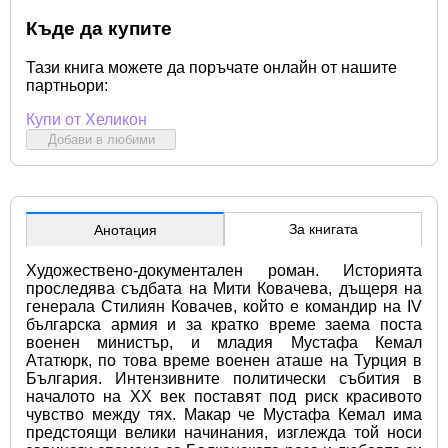
Къде да купите
Тази книга можете да поръчате онлайн от нашите
партньори:
Купи от Хеликон
Добави в любими
За книгата
Анотация
Художествено-документален роман. Историята 
проследява съдбата на Мити Ковачева, дъщеря на 
генерала Стилиян Ковачев, който е командир на IV 
българска армия и за кратко време заема поста 
военен министър, и младия Мустафа Кемал 
Ататюрк, по това време военен аташе на Турция в 
България. Интензивните политически събития в 
началото на XX век поставят под риск красивото 
чувство между тях. Макар че Мустафа Кемал има 
предстоящи велики начинания, изглежда той носи 