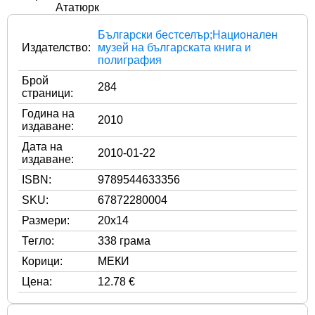
Български бестселър;Национален
Издателство:
музей на българската книга и
полиграфия
Брой
284
страници:
Година на
2010
издаване:
Дата на
2010-01-22
издаване:
ISBN:
9789544633356
SKU:
67872280004
Размери:
20x14
Тегло:
338 грама
Корици:
МЕКИ
Цена:
12.78 €