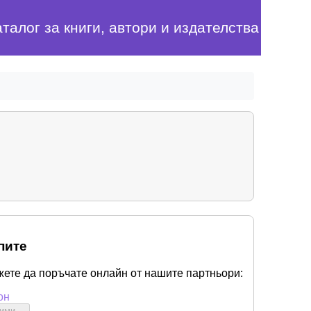
аталог за книги, автори и издателства
пите
жете да поръчате онлайн от нашите партньори:
он
бими