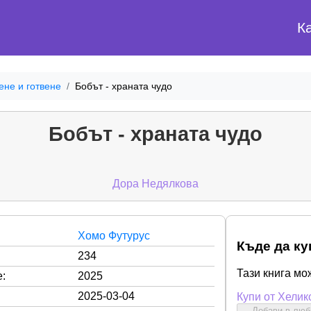
К
ене и готвене
Бобът - храната чудо
Бобът - храната чудо
Дора Недялкова
Хомо Футурус
Къде да ку
234
Тази книга мо
:
2025
2025-03-04
Купи от Хелик
Добави в лю