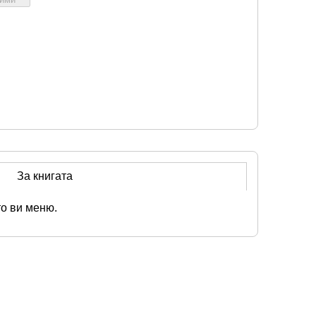
За книгата
то ви меню.