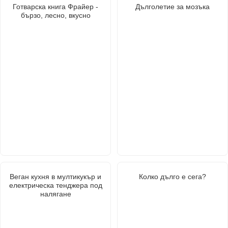
Готварска книга Фрайер -
Дълголетие за мозъка
бързо, лесно, вкусно
Веган кухня в мултикукър и
Колко дълго е сега?
електрическа тенджера под
налягане