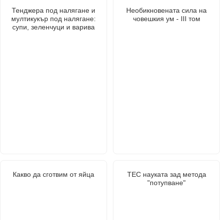
Тенджера под налягане и
Необикновената сила на
мултикукър под налягане:
човешкия ум - III том
супи, зеленчуци и варива
Какво да сготвим от яйца
ТЕС науката зад метода
"потупване"