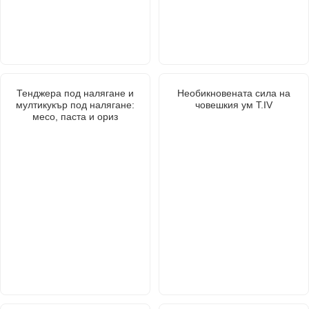
Тенджера под налягане и
Необикновената сила на
мултикукър под налягане:
човешкия ум Т.IV
месо, паста и ориз