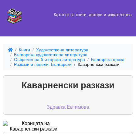
Каталог за книги, автори и издателства
Книги
Художествена литература
Българска художествена литература
Съвременна българска литература
Българска проза
Разкази и новели. Български
Каварненски разкази
Каварненски разкази
Здравка Евтимова