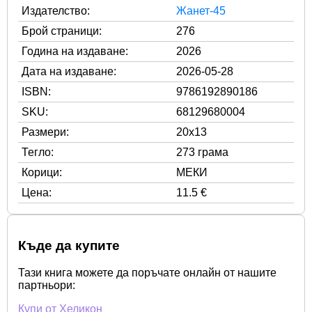
Издателство:
Жанет-45
Брой страници:
276
Година на издаване:
2026
Дата на издаване:
2026-05-28
ISBN:
9786192890186
SKU:
68129680004
Размери:
20x13
Тегло:
273 грама
Корици:
МЕКИ
Цена:
11.5 €
Къде да купите
Тази книга можете да поръчате онлайн от нашите
партньори:
Купи от Хеликон