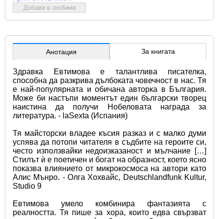
Добави в любими
За книгата
Анотация
Здравка Евтимова е талантлива писателка, 
способна да разкрива дълбоката човечност в нас. Тя 
е най-популярната и обичана авторка в България. 
Може би настъпи моментът един български творец 
наистина да получи Нобеловата награда за 
литература. - laSexta (Испания)
Тя майсторски владее късия разказ и с малко думи 
успява да потопи читателя в съдбите на героите си, 
често използвайки недоизказаност и мълчание […] 
Стилът ѝ е поетичен и богат на образност, което ясно 
показва влиянието от микрокосмоса на автори като 
Алис Мънро. - Олга Хохвайс, Deutschlandfunk Kultur, 
Studio 9
Евтимова умело комбинира фантазията с 
реалността. Тя пише за хора, които едва свързват 