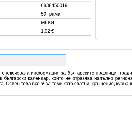
6838450019
59 грама
МЕКИ
1.02 €
е с ключовата информация за българските празници, тради
щ български календар, който не отразява напълно регион
а. Освен това включва теми като сватби, кръщения, курбан