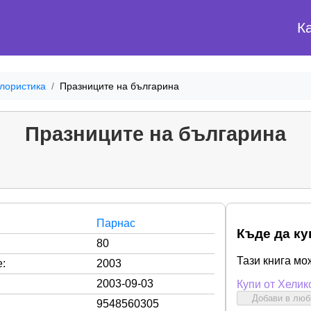
К
лористика
Празниците на българина
Празниците на българина
Парнас
Къде да ку
80
Тази книга мо
:
2003
2003-09-03
Купи от Хелик
Добави в лю
9548560305