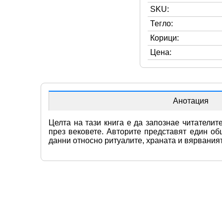
SKU:
Тегло:
Корици:
Цена:
Анотация
Целта на тази книга е да запознае читателит
през вековете. Авторите представят един об
данни относно ритуалите, храната и вярваният