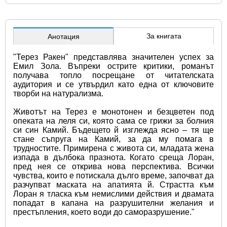
За книгата
Анотация
"Терез Ракен" представлява значителен успех за 
Емил Зола. Въпреки острите критики, романът 
получава топло посрещане от читателската 
аудитория и се утвърдил като една от ключовите 
творби на натурализма.
Животът на Терез е монотонен и безцветен под 
опеката на леля си, която сама се грижи за болния 
си син Камий. Бъдещето й изглежда ясно – тя ще 
стане съпруга на Камий, за да му помага в 
трудностите. Примирена с живота си, младата жена 
изпада в дълбока празнота. Когато среща Лоран, 
пред нея се открива нова перспектива. Всички 
чувства, които е потискала дълго време, започват да 
разчупват маската на апатията й. Страстта към 
Лоран я тласка към немислими действия и двамата 
попадат в капана на разрушителни желания и 
престъпления, което води до саморазрушение."