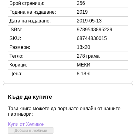
Брой страници:
256
Година на издаване:
2019
Дата на издаване:
2019-05-13
ISBN:
9789543895229
SKU:
68744830015
Размери:
13x20
Тегло:
278 грама
Корици:
МЕКИ
Цена:
8.18 €
Къде да купите
Тази книга можете да поръчате онлайн от нашите
партньори:
Купи от Хеликон
Добави в любими