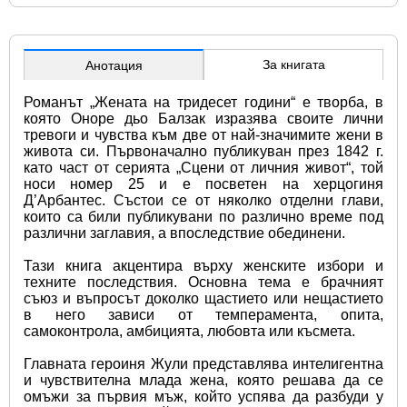
За книгата
Анотация
Романът „Жената на тридесет години“ е творба, в 
която Оноре дьо Балзак изразява своите лични 
тревоги и чувства към две от най-значимите жени в 
живота си. Първоначално публикуван през 1842 г. 
като част от серията „Сцени от личния живот“, той 
носи номер 25 и е посветен на херцогиня 
Д’Арбантес. Състои се от няколко отделни глави, 
които са били публикувани по различно време под 
различни заглавия, а впоследствие обединени.
Тази книга акцентира върху женските избори и 
техните последствия. Основна тема е брачният 
съюз и въпросът доколко щастието или нещастието 
в него зависи от темперамента, опита, 
самоконтрола, амбицията, любовта или късмета.
Главната героиня Жули представлява интелигентна 
и чувствителна млада жена, която решава да се 
омъжи за първия мъж, който успява да разбуди у 