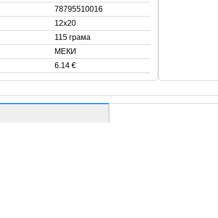
78795510016
12x20
115 грама
МЕКИ
6.14 €