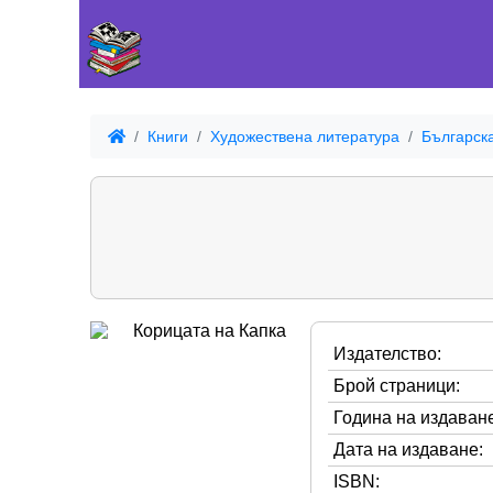
Книги
Художествена литература
Българск
Издателство:
Брой страници:
Година на издаване
Дата на издаване:
ISBN: