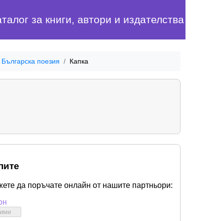
аталог за книги, автори и издателства
Българска поезия
Капка
пите
жете да поръчате онлайн от нашите партньори:
он
бими