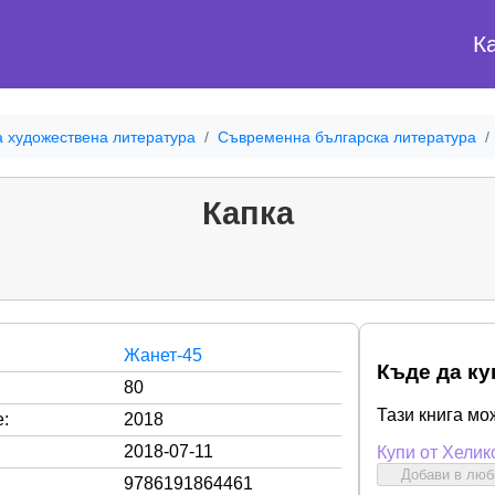
К
а художествена литература
Съвременна българска литература
Капка
Жанет-45
Къде да ку
80
Тази книга мо
:
2018
2018-07-11
Купи от Хелик
Добави в лю
9786191864461