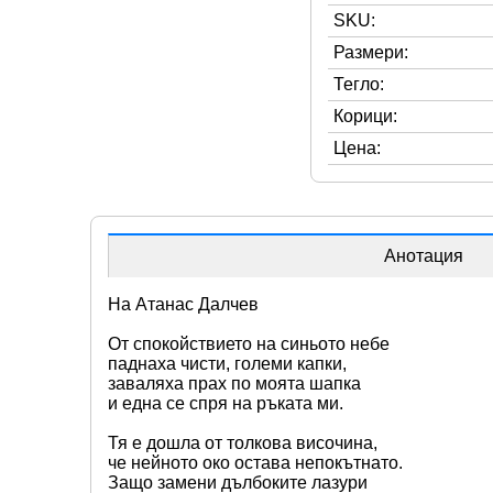
SKU:
Размери:
Тегло:
Корици:
Цена:
Анотация
На Атанас Далчев
От спокойствието на синьото небе
паднаха чисти, големи капки,
заваляха прах по моята шапка
и една се спря на ръката ми.
Тя е дошла от толкова височина,
че нейното око остава непокътнато.
Защо замени дълбоките лазури 