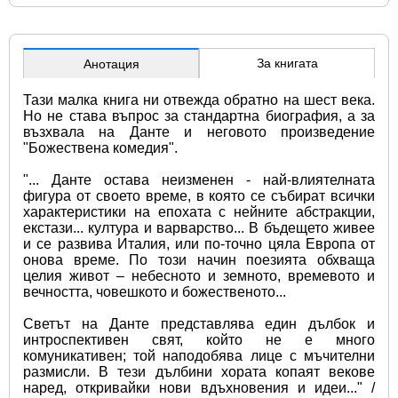
За книгата
Анотация
Тази малка книга ни отвежда обратно на шест века. 
Но не става въпрос за стандартна биография, а за 
възхвала на Данте и неговото произведение 
"Божествена комедия". 
"... Данте остава неизменен - най-влиятелната 
фигура от своето време, в която се събират всички 
характеристики на епохата с нейните абстракции, 
екстази... култура и варварство... В бъдещето живее 
и се развива Италия, или по-точно цяла Европа от 
онова време. По този начин поезията обхваща 
целия живот – небесното и земното, времевото и 
вечността, човешкото и божественото...
Светът на Данте представлява един дълбок и 
интроспективен свят, който не е много 
комуникативен; той наподобява лице с мъчителни 
размисли. В тези дълбини хората копаят векове 
наред, откривайки нови вдъхновения и идеи..." /