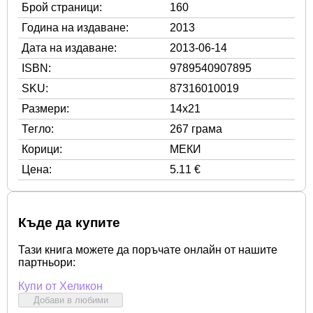
Брой страници:
160
Година на издаване:
2013
Дата на издаване:
2013-06-14
ISBN:
9789540907895
SKU:
87316010019
Размери:
14x21
Тегло:
267 грама
Корици:
МЕКИ
Цена:
5.11 €
Къде да купите
Тази книга можете да поръчате онлайн от нашите
партньори:
Купи от Хеликон
Добави в любими