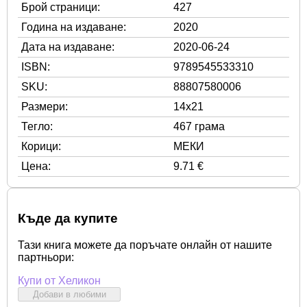
Брой страници:
427
Година на издаване:
2020
Дата на издаване:
2020-06-24
ISBN:
9789545533310
SKU:
88807580006
Размери:
14x21
Тегло:
467 грама
Корици:
МЕКИ
Цена:
9.71 €
Къде да купите
Тази книга можете да поръчате онлайн от нашите
партньори:
Купи от Хеликон
Добави в любими