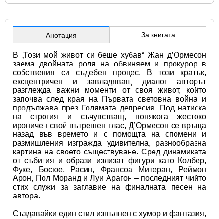
За книгата
Анотация
В „Този мой живот си беше хубав“ Жан д’Ормесон 
заема двойната роля на обвиняем и прокурор в 
собствения си съдебен процес. В този кратък, 
ексцентричен и завладяващ диалог авторът 
разглежда важни моменти от своя живот, който 
започва след края на Първата световна война и 
продължава през Голямата депресия. Под натиска 
на строгия и съчувстващ, понякога жестоко 
ироничен свой вътрешен глас, Д’Ормесон се връща 
назад във времето и с помощта на спомени и 
размишления изгражда удивителна, разнообразна 
картина на своето съществуване. Сред динамиката 
от събития и образи излизат фигури като Колбер, 
Фуке, Босюе, Расин, Франсоа Митеран, Реймон 
Арон, Пол Моранд и Луи Арагон – последният чийто 
стих служи за заглавие на финалната песен на 
автора.
Създавайки един стил изпълнен с хумор и фантазия, 