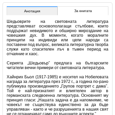
За книгата
Анотация
Шедьоврите на световната литература 
представляват основополагащи стълбове, които 
поддържат невидимото и обширно мироздание на 
човешкия дух. В моменти, когато моралните 
принципи на индивиди или цели народи са 
поставени под въпрос, великата литературна творба 
служи като спасителен лъч в тъмен период на 
отчаяние и хаос.
Серията „Шедьовър" предлага на българските 
читатели вечни примери от световната литература. 
Хайнрих Бьол (1917-1985) е носител на Нобеловата 
награда за литература през 1972 г., а година по-рано 
публикува произведението „Групов портрет с дама". 
Той е най-признатият и влиятелен автор в 
германската следвоенна литература. Основният му 
принцип гласи: „Нашата задача е да напомняме, че 
човекът не съществува единствено за да бъде 
управляван - както и че разрушенията в нашия свят 
не се ограничават само до външните аспекти."