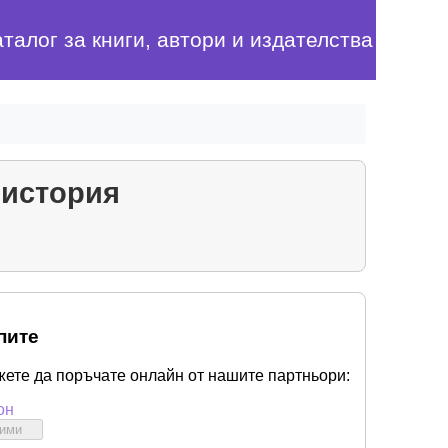
аталог за книги, автори и издателства
 история
пите
жете да поръчате онлайн от нашите партньори:
он
бими