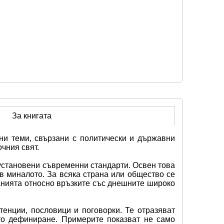
За книгата
ни теми, свързани с политически и държавни 
чния свят.
установени съвременни стандарти. Освен това 
 миналото. За всяка страна или общество се 
анията относно връзките със днешните широко 
енции, пословици и поговорки. Те отразяват 
о дефиниране. Примерите показват не само 