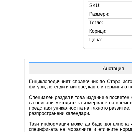
SKU:
Размери:
Тегло:
Корици:
Цена:
Анотация
Енциклопедичният справочник по Стара истор
фигури; легенди и митове; както и термини от
Специален раздел в това издание е посветен 
са описани методите за измерване на времет
представя уникалността на тяхното развитие,
разпространени календари.
Тази информация може да бъде допълнена чре
спецификата на моралните и етичните норм