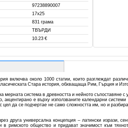
97238890007
17x25
831 грама
ТВЪРДИ
10.23 €
ия включва около 1000 статии, които разглеждат различ
 класическата Стара история, обхващаща Рим, Гърция и Изто
на мерната система в древността и нейното съпоставяне с 
о, акцентирано е върху използваните календарни системи в
 с цел да се подчертае не само сложността им, но и разбир
з друга универсална концепция – латински изрази, сент
и в римското общество и придават значимост към тяхнот