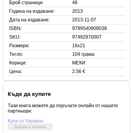
Брой страници:
48
Година на издаване:
2013
Дата на издаване:
2013-11-07
ISBN:
9789540908038
SKU:
97482970007
Размери:
16x21
Тегло:
104 грама
Корици:
МЕКИ
Цена:
2.56 €
Къде да купите
Тази книга можете да поръчате онлайн от нашите
партньори:
Купи от Хеликон
Добави в любими