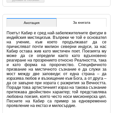
За книгата
Анотация
Поетът Кабир е сред най-забележителните фигури в 
индийския мистицизъм. Въпреки че той е основател 
на учение, към което продължават да се 
причисляват почти милион северни индуси, за нас 
Кабир остава жив като мистичен поет. Поезията му 
може да се определи както като вдъхновено 
реагиране на прозрението относно Реалността, така 
и като форма на пророчество. Специфичното 
призвание на мистичното съзнание е да служи за 
мост между две заповеди: от една страна – да 
изразява любов и възхищение към Бога, а от друга – 
да се завърне при хората с разкрития за Вечността. 
Поради това артистичният израз на такова съзнание 
притежава двойнствен характер; той представлява 
любовна поезия, която често носи мисионерска цел. 
Песните на Кабир са пример за едновременно 
проявление на екстаз и милосърдие.