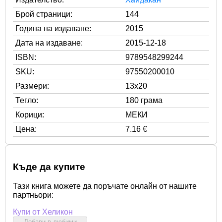
Брой страници:
144
Година на издаване:
2015
Дата на издаване:
2015-12-18
ISBN:
9789548299244
SKU:
97550200010
Размери:
13x20
Тегло:
180 грама
Корици:
МЕКИ
Цена:
7.16 €
Къде да купите
Тази книга можете да поръчате онлайн от нашите
партньори:
Купи от Хеликон
Добави в любими