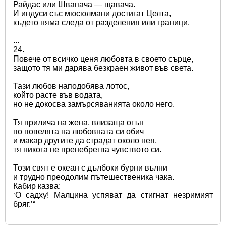
Райдас или Швапача — щавача.
И индуси със мюсюлмани достигат Целта,
където няма следа от разделения или граници.
...
24.
Повече от всичко ценя любовта в своето сърце,
защото тя ми дарява безкраен живот във света.
Тази любов наподобява лотос,
който расте във водата,
но не докосва замърсяванията около него.
Тя прилича на жена, влизаща огън
по повелята на любовната си обич
и макар другите да страдат около нея,
тя никога не пренебрегва чувството си.
Този свят е океан с дълбоки бурни вълни 
и трудно преодолим пътешественика чака.
Кабир казва:
‘О садху! Малцина успяват да стигнат незримият 
бряг.’“