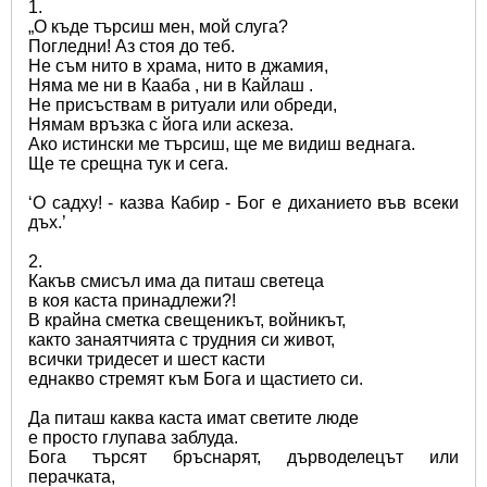
1.
„О къде търсиш мен, мой слуга?
Погледни! Аз стоя до теб.
Не съм нито в храма, нито в джамия,
Няма ме ни в Кааба , ни в Кайлаш .
Не присъствам в ритуали или обреди,
Нямам връзка с йога или аскеза.
Ако истински ме търсиш, ще ме видиш веднага.
Ще те срещна тук и сега.
‘О садху! - казва Кабир - Бог е диханието във всеки 
дъх.’
2.
Какъв смисъл има да питаш светеца
в коя каста принадлежи?!
В крайна сметка свещеникът, войникът,
както занаятчията с трудния си живот,
всички тридесет и шест касти
еднакво стремят към Бога и щастието си.
Да питаш каква каста имат светите люде
е просто глупава заблуда.
Бога търсят бръснарят, дърводелецът или 
перачката,