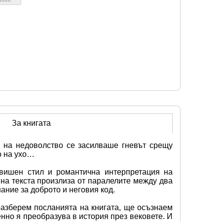
За книгата
 на недоволство се засилваше гневът срещу 
о на ухо…
вишен стил и романтична интерпретация на 
на текста произлиза от паралелите между два 
ание за доброто и неговия код.
азберем посланията на книгата, ще осъзнаем 
но я преобразува в история през вековете. И 