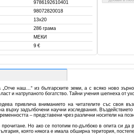
9786192610401
98072820018
13x20
286 грама
МЕКИ
9 €
 „Отче наш…“ из българските земи, а с всяко ново зърно
власт и натрупаното богатство. Тайни учения шепнеха от ух
дева привлича вниманието на читателите със своя въз
ена върху задълбочени научни изследвания. Въздействието 
ременността – представени чрез различни носители на позн
 прочитане. Но ако се потопим по-дълбоко в опита си да р
ългария, която някога е имала обширна територия, постепен