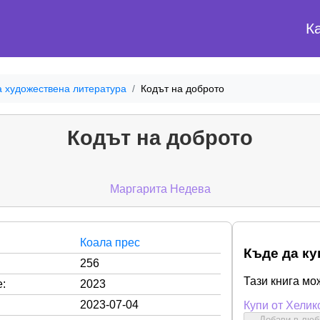
К
а художествена литература
Кодът на доброто
Кодът на доброто
Маргарита Недева
Коала прес
Къде да ку
256
Тази книга мо
:
2023
2023-07-04
Купи от Хелик
Добави в лю