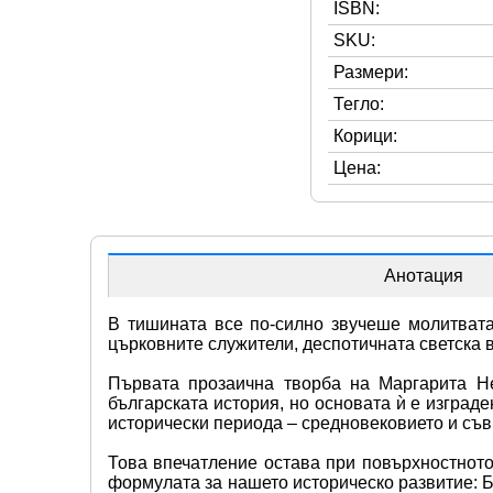
ISBN:
SKU:
Размери:
Тегло:
Корици:
Цена:
Анотация
В тишината все по-силно звучеше молитвата
църковните служители, деспотичната светска 
Първата прозаична творба на Маргарита Не
българската история, но основата ѝ е изград
исторически периода – средновековието и съв
Това впечатление остава при повърхностното
формулата за нашето историческо развитие: Б