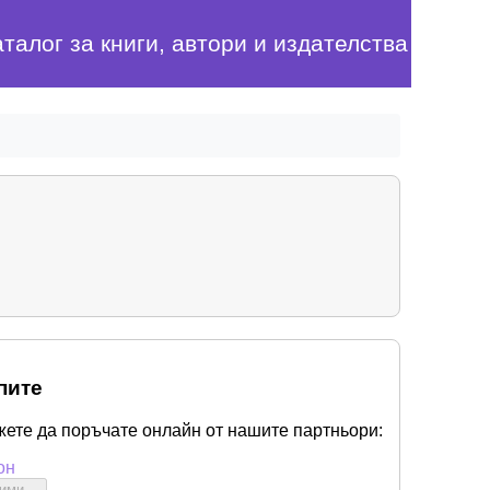
аталог за книги, автори и издателства
пите
жете да поръчате онлайн от нашите партньори:
он
бими