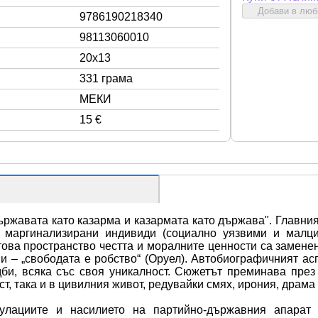
Добави в лю
9786190218340
98113060010
20x13
331 грама
МЕКИ
15 €
ржавата като казарма и казармата като държава". Главният
 маргинализирани индивиди (социално уязвими и малцин
това пространство честта и моралните ценности са заменени
и – „свободата е робство“ (Оруел). Автобиографичният асп
би, всяка със своя уникалност. Сюжетът преминава през
ст, така и в цивилния живот, редувайки смях, ирония, драма 
пулациите и насилието на партийно-държавния апарат 