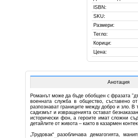
ISBN:
SKU:
Размери:
Тегло:
Корици:
Цена:
Анотация
Романът може да бъде обобщен с фразата "дъ
военната служба в общество, съставено от
разпознават границите между добро и зло. В 
садизмът и извращенията остават безнаказан
исторически фон, а героите имат сложни съд
детайлите от живота – както в казармен контек
„Трудовак“ разобличава демагогията, мани