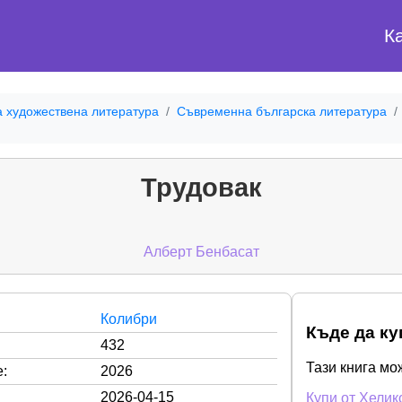
К
а художествена литература
Съвременна българска литература
Трудовак
Алберт Бенбасат
Колибри
Къде да ку
432
Тази книга мо
:
2026
2026-04-15
Купи от Хелик