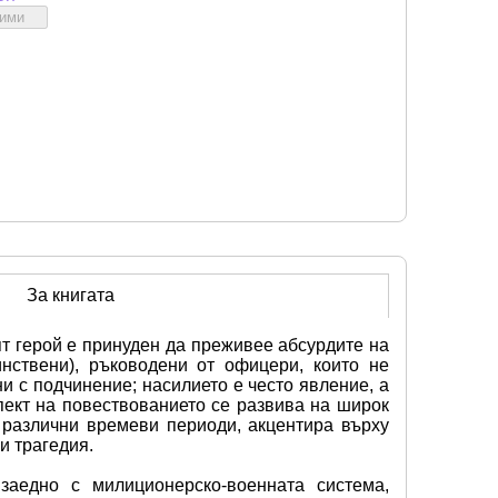
бими
За книгата
 герой е принуден да преживее абсурдите на 
ствени), ръководени от офицери, които не 
 с подчинение; насилието е често явление, а 
ект на повествованието се развива на широк 
 различни времеви периоди, акцентира върху 
и трагедия.
заедно с милиционерско-военната система, 