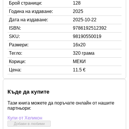
Брой страници:
128
Година на издаване:
2025
Дата на издаване:
2025-10-22
ISBN:
9786192512392
SKU:
98190550019
Размери:
16x20
Тегло:
320 грама
Корици:
МЕКИ
Цена:
11.5 €
Къде да купите
Тази книга можете да поръчате онлайн от нашите
партньори:
Купи от Хеликон
Добави в любими