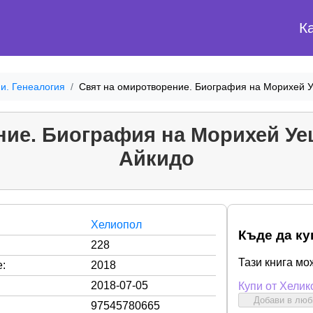
К
и. Генеалогия
Свят на омиротворение. Биография на Морихей У
ие. Биография на Морихей Уе
Айкидо
Хелиопол
Къде да ку
228
Тази книга мо
:
2018
2018-07-05
Купи от Хелик
Добави в лю
97545780665