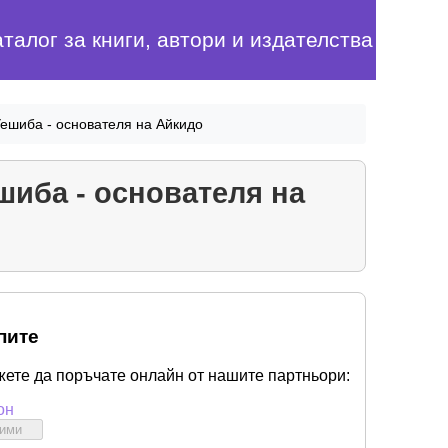
аталог за книги, автори и издателства
ешиба - основателя на Айкидо
шиба - основателя на
пите
жете да поръчате онлайн от нашите партньори:
он
бими