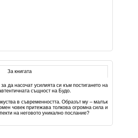
За книгата
 за да насочат усилията си към постигането на 
 автентичната същност на Будо.
куства в съвременността. Образът му – малък 
ромен човек притежава толкова огромна сила и 
пекти на неговото уникално послание?