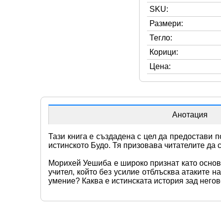
SKU:
Размери:
Тегло:
Корици:
Цена:
Анотация
Тази книга е създадена с цел да предостави по
истинското Будо. Тя призовава читателите да 
Морихей Уешиба е широко признат като основа
учител, който без усилие отблъсква атаките н
умение? Каква е истинската история зад него