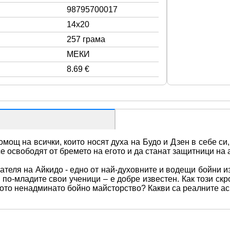
98795700017
14x20
257 грама
МЕКИ
8.69 €
мощ на всички, които носят духа на Будо и Дзен в себе си,
се освободят от бремето на егото и да станат защитници на
теля на Айкидо - едно от най-духовните и водещи бойни из
а по-младите свои ученици – е добре известен. Как този ск
вото ненадминато бойно майсторство? Какви са реалните ас