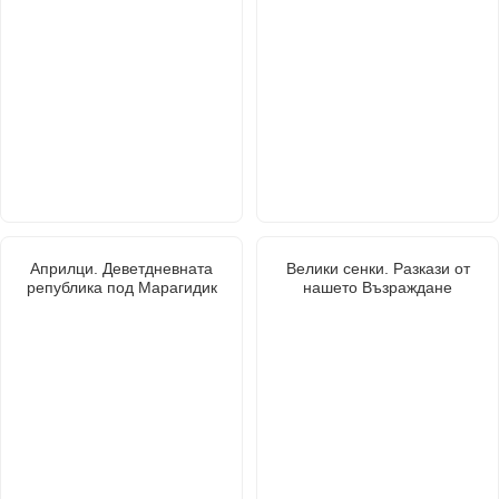
Априлци. Деветдневната
Велики сенки. Разкази от
република под Марагидик
нашето Възраждане