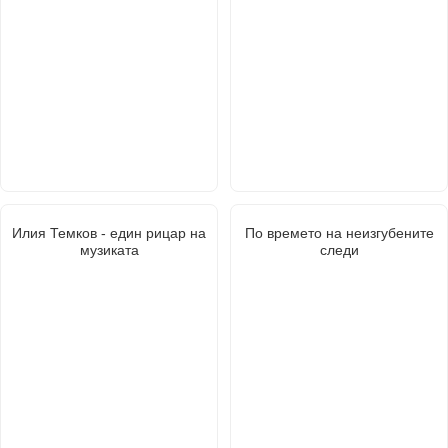
Илия Темков - един рицар на
По времето на неизгубените
музиката
следи