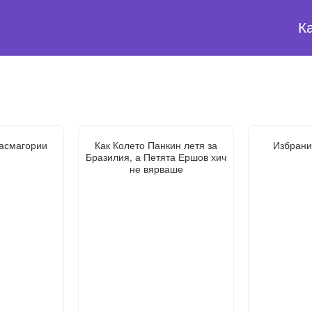
К
асмагории
Как Колето Панкин летя за
Избрани
Бразилия, а Петята Ершов хич
не вярваше