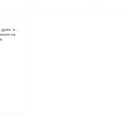
 думи, и…
жения на
а