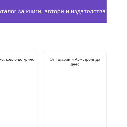
аталог за книги, автори и издателства
о, крило до крило
От Гагарин и Армстронг до
днес