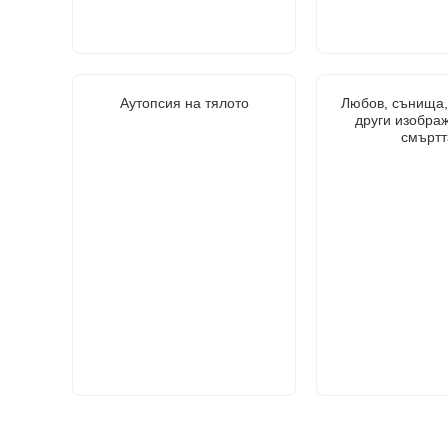
Аутопсия на тялото
Любов, сънища,
други изобра
смъртт