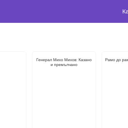
К
и
Генерал Михо Михов: Казано
Рамо до рам
и премълчано