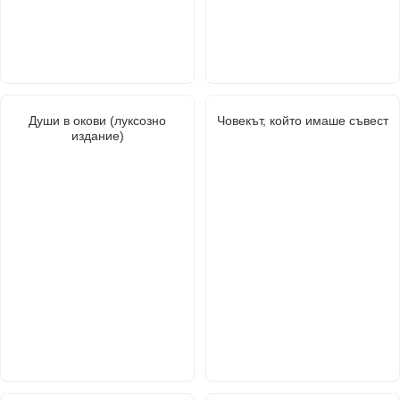
Души в окови (луксозно
Човекът, който имаше съвест
издание)