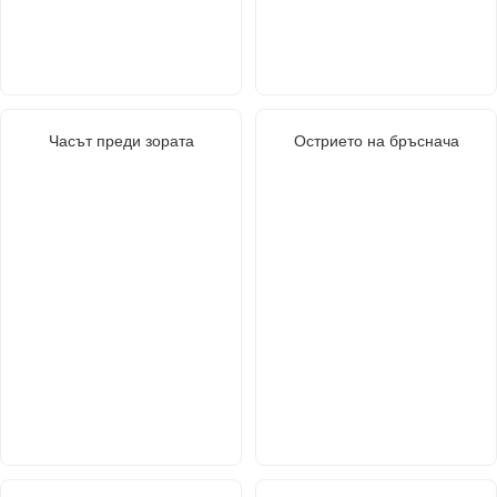
Часът преди зората
Острието на бръснача