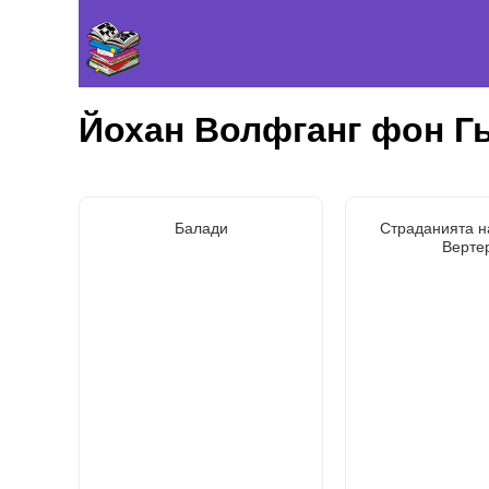
Йохан Волфганг фон Г
Балади
Страданията н
Верте