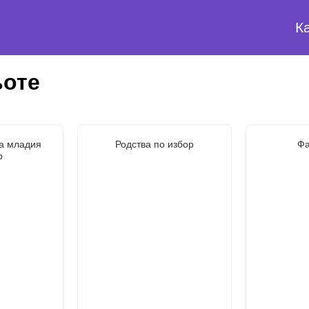
К
ьоте
а младия
Родства по избор
Фа
р