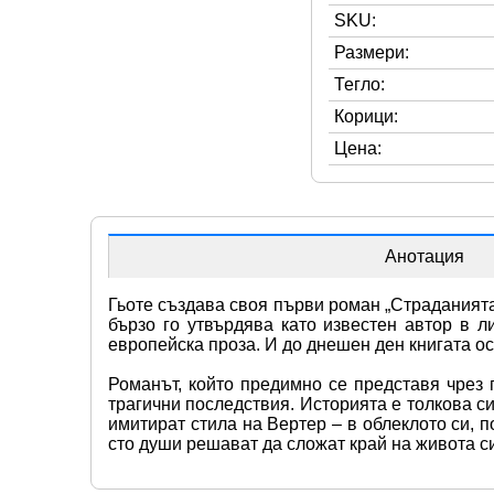
SKU:
Размери:
Тегло:
Корици:
Цена:
Анотация
Гьоте създава своя първи роман „Страданията 
бързо го утвърдява като известен автор в л
европейска проза. И до днешен ден книгата ос
Романът, който предимно се представя чрез 
трагични последствия. Историята е толкова с
имитират стила на Вертер – в облеклото си, п
сто души решават да сложат край на живота с