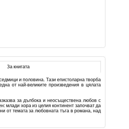
За книгата
 седмици и половина. Тази епистоларна творба 
една от най-великите произведения в цялата 
азказва за дълбока и неосъществена любов с 
: млади хора из целия континент започват да 
ни от темата за любовната тъга в романа, над 