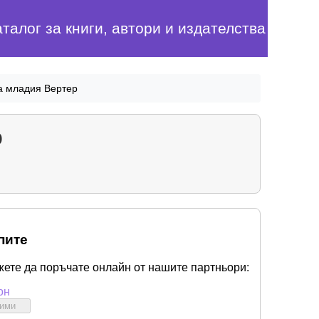
аталог за книги, автори и издателства
а младия Вертер
р
пите
жете да поръчате онлайн от нашите партньори:
он
бими