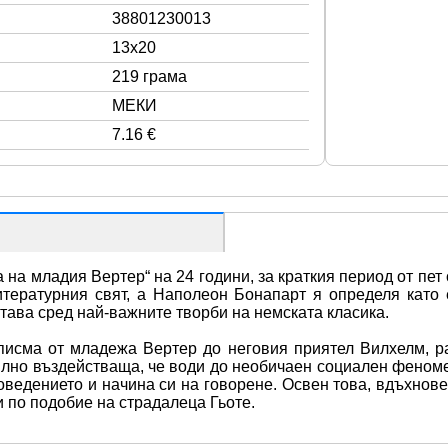
38801230013
13x20
219 грама
МЕКИ
7.16 €
на младия Вертер“ на 24 години, за краткия период от пет
итературния свят, а Наполеон Бонапарт я определя като 
тава сред най-важните творби на немската класика.
писма от младежа Вертер до неговия приятел Вилхелм, р
илно въздействаща, че води до необичаен социален феномен
оведението и начина си на говорене. Освен това, вдъхнове
и по подобие на страдалеца Гьоте.