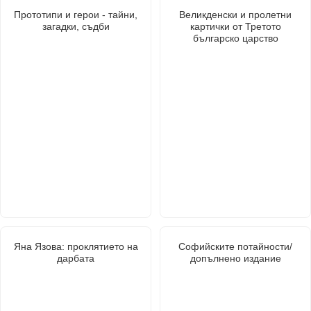
Прототипи и герои - тайни,
Великденски и пролетни
загадки, съдби
картички от Третото
българско царство
Яна Язова: проклятието на
Софийските потайности/
дарбата
допълнено издание