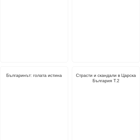
Българинът: голата истина
Страсти и скандали в Царска
България Т.2