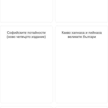
Софийските потайности
Какво хапнаха и пийнаха
(ново четвърто издание)
великите българи