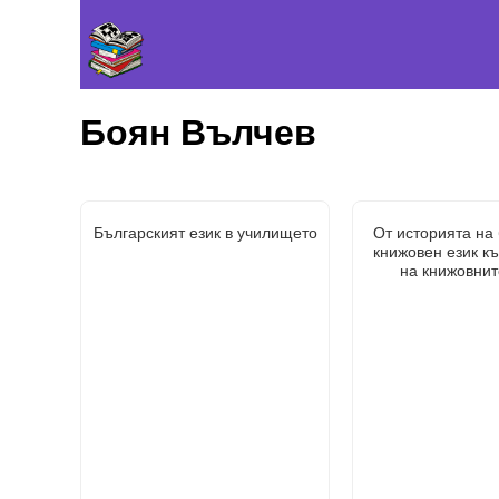
Боян Вълчев
Българският език в училището
От историята на
книжовен език к
на книжовнит