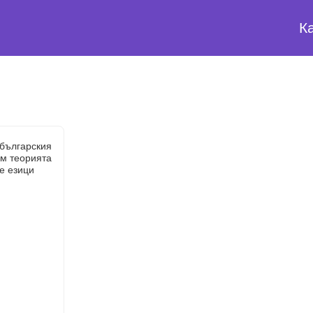
К
 българския
ъм теорията
е езици