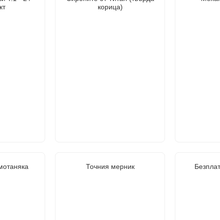
кт
корица)
мотаняка
Точния мерник
Безплат