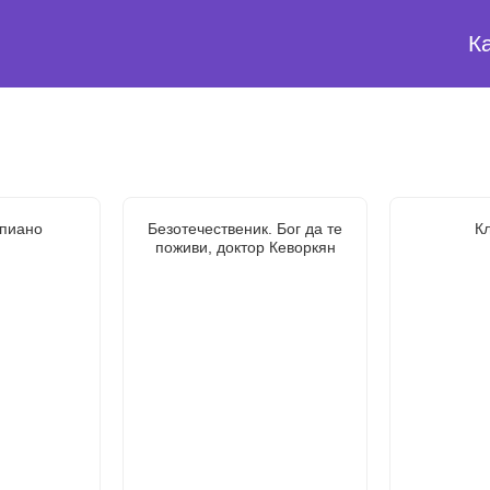
К
пиано
Безотечественик. Бог да те
К
поживи, доктор Кеворкян