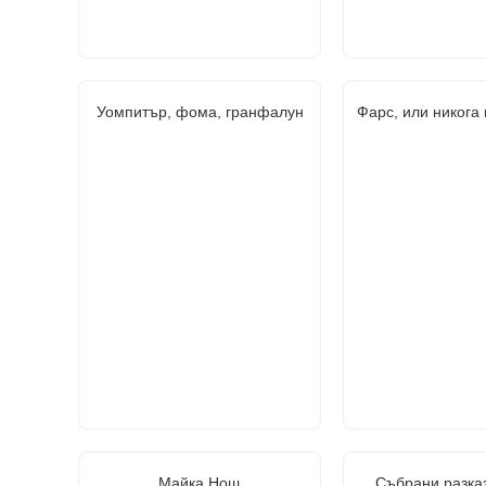
Уомпитър, фома, гранфалун
Фарс, или никога
Майка Нощ
Събрани разкази