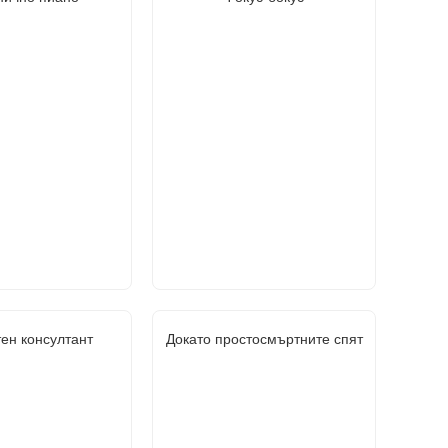
ен консултант
Докато простосмъртните спят