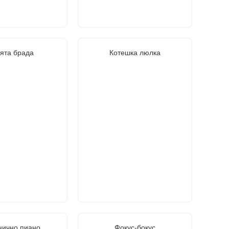
ята брада
Котешка люлка
нично пиано
Фокус-бокус