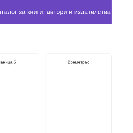
аталог за книги, автори и издателства
ланица 5
Времетръс