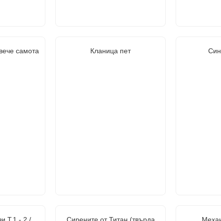
 вече самота
Кланица пет
Син
 Т.1 - 2 /
Сирените от Титан (твърда
Меха