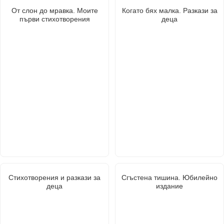
От слон до мравка. Моите
Когато бях малка. Разкази за
първи стихотворения
деца
Стихотворения и разкази за
Сгъстена тишина. Юбилейно
деца
издание