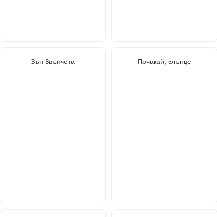
Зън Звънчета
Почакай, слънце