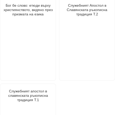
Бог бе слово: етюди върху
Служебният Апостол в
християнството, видяно през
Славянската ръкописна
призмата на езика
традиция Т.2
Служебният апостол в
славянската ръкописна
традиция Т.1