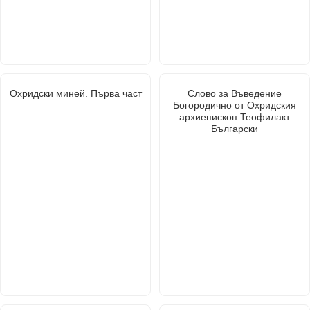
Охридски миней. Първа част
Слово за Въведение
Богородично от Охридския
архиепископ Теофилакт
Български