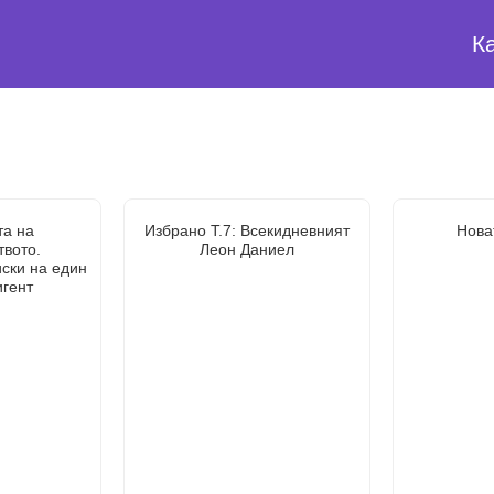
К
та на
Избрано Т.7: Всекидневният
Нова
твото.
Леон Даниел
ски на един
игент