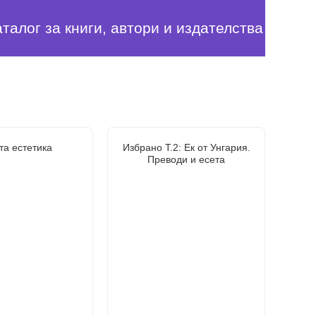
аталог за книги, автори и издателства
та естетика
Избрано Т.2: Ек от Унгария.
Преводи и есета