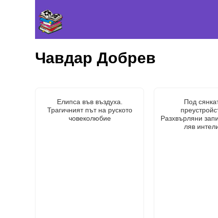
Чавдар Добрев
Елипса във въздуха.
Под сянка
Трагичният път на руското
преустройс
човеколюбие
Разхвърляни запи
ляв интел