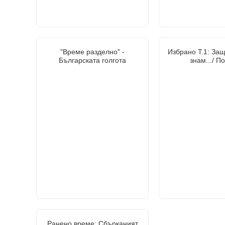
"Време разделно" -
Избрано Т.1: Защ
Българската голгота
знам.../ П
Ранено време: Сбърканият