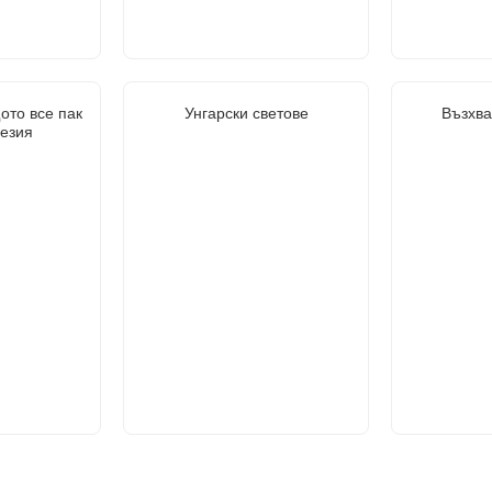
ото все пак
Унгарски светове
Възхва
оезия