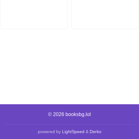
© 2026
booksbg.lol
powered by
LightSpeed
&
Derko