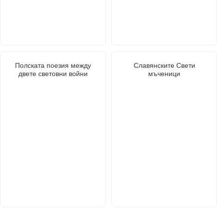
Полската поезия между
Славянските Свети
двете световни войни
мъченици