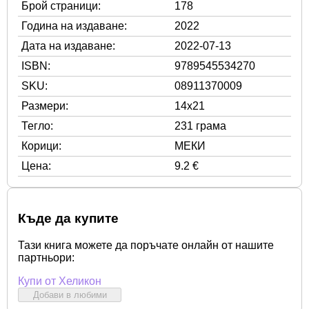
Брой страници:
178
Година на издаване:
2022
Дата на издаване:
2022-07-13
ISBN:
9789545534270
SKU:
08911370009
Размери:
14x21
Тегло:
231 грама
Корици:
МЕКИ
Цена:
9.2 €
Къде да купите
Тази книга можете да поръчате онлайн от нашите
партньори:
Купи от Хеликон
Добави в любими