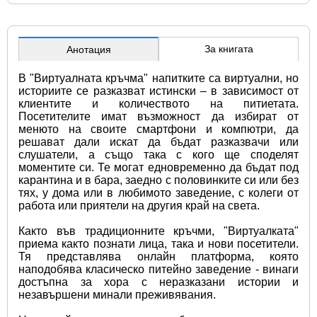
За книгата
Анотация
В "Виртуалната кръчма" напитките са виртуални, но 
историите се разказват истински – в зависимост от 
клиентите и количеството на питиетата. 
Посетителите имат възможност да избират от 
менюто на своите смартфони и компютри, да 
решават дали искат да бъдат разказвачи или 
слушатели, а също така с кого ще споделят 
моментите си. Те могат едновременно да бъдат под 
карантина и в бара, заедно с половинките си или без 
тях, у дома или в любимото заведение, с колеги от 
работа или приятели на другия край на света.
Както във традиционните кръчми, "Виртуалката" 
приема както познати лица, така и нови посетители. 
Тя представлява онлайн платформа, която 
наподобява класическо питейно заведение - винаги 
достъпна за хора с неразказани истории и 
незавършени минали преживявания.