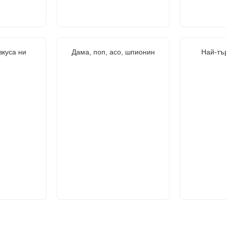
вкуса ни
Дама, поп, асо, шпионин
Най-тъ