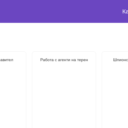
К
авител
Работа с агенти на терен
Шпионс