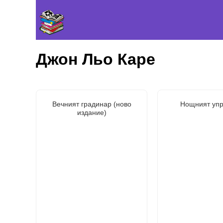
Джон Льо Каре
Вечният градинар (ново
Нощният упр
издание)